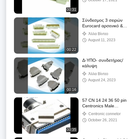
October 17, 2021
00:31
Σύνδεσμος 3 σειρών
Eurocard αρσενικό &
θηλυκό Σύνδεσμος PCB
Άλλα Βίντεο
DIN41612
August 11, 2023
00:22
Δ-ΥΠΟ- συνδετήρας/
κάλυψη
Άλλα Βίντεο
August 24, 2023
00:16
57 CN 14 24 36 50 pin
Centronics Male
Connector 57-30140
Centronic connetor
57-30240 57-30360 57-
October 26, 2021
30500 Solder
Connector
00:35