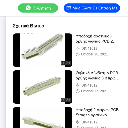
Συζήτηση
Μας Ελάτε Σε Επαφή Με
Σχετικά Βίντεο
Υποδοχή αρσενικού
ορθής γωνίας PCB 2
σειρών DIN41612
DIN41612
October 18, 2021
00:31
Θηλυκό σύνδεσμο PCB
ορθής γωνίας 3 σειρών
DIN41612
DIN41612
October 17, 2021
00:31
Υποδοχή 2 σειρών PCB
Stragith αρσενικό
DIN41612
DIN41612