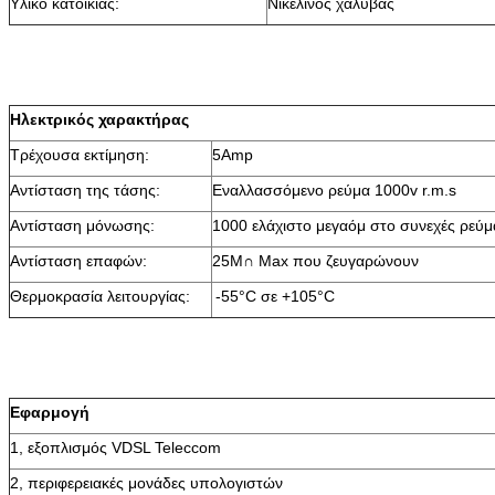
Υλικό κατοικίας:
Νικέλινος χάλυβας
Ηλεκτρικός χαρακτήρας
Τρέχουσα εκτίμηση:
5Amp
Αντίσταση της τάσης:
Εναλλασσόμενο ρεύμα 1000v r.m.s
Αντίσταση μόνωσης:
1000 ελάχιστο μεγαόμ στο συνεχές ρεύ
Αντίσταση επαφών:
25M∩ Max που ζευγαρώνουν
Θερμοκρασία λειτουργίας:
-55°C σε +105°C
Εφαρμογή
1, εξοπλισμός VDSL Teleccom
2, περιφερειακές μονάδες υπολογιστών