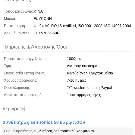
Τόπος καταγωγής:
ΚΊΝΑ
Μάρκα:
FUYCONN
Πιστοποίηση:
UL 94-V0, ROHS-certified, ISO 9001:2008, ISO 14001:2004
Αριθμό μοντέλου:
FUY57036-50P
Πληρωμής & Αποστολής Όροι
Ποσότητα παραγγελίας min:
1000pcs
Τιμή:
Διαπραγματεύσιμα
Συσκευασία λεπτομέρειες:
Κενοί δίσκος + χαρτοκιβώτιο
Χρόνος παράδοσης:
7-10 ημέρες
Όροι πληρωμής:
T/T, western union ή Paypal
Δυνατότητα προσφοράς:
1 εκατομμύρες μήνες
περιγραφή
συνδετήρας centronics 50 καρφιτσών
Όνομα προϊόντος:
συνδετήρας centronics 50 καρφιτσών