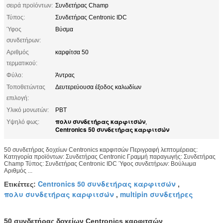
σειρά προϊόντων:
Συνδετήρας Champ
Τύπος:
Συνδετήρας Centronic IDC
Ύφος
Βύσμα
συνδετήρων:
Αριθμός
καρφίτσα 50
τερματικού:
Φύλο:
Άντρας
Τοποθετώντας
Δευτερεύουσα έξοδος καλωδίων
επιλογή:
Υλικό μονωτών:
PBT
πολυ συνδετήρας καρφιτσών
Υψηλό φως:
,
Centronics 50 συνδετήρας καρφιτσών
50 συνδετήρας δοχείων Centronics καρφιτσών Περιγραφή λεπτομέρειας:
Κατηγορία προϊόντων: Συνδετήρας Centronic Γραμμή παραγωγής: Συνδετήρας
Champ Τύπος: Συνδετήρας Centronic IDC Ύφος συνδετήρων: Βούλωμα
Αριθμός ...
Centronics 50 συνδετήρας καρφιτσών
Ετικέττες:
,
πολυ συνδετήρας καρφιτσών
multipin συνδετήρες
,
50 συνδετήρας δοχείων Centronics καρφιτσών