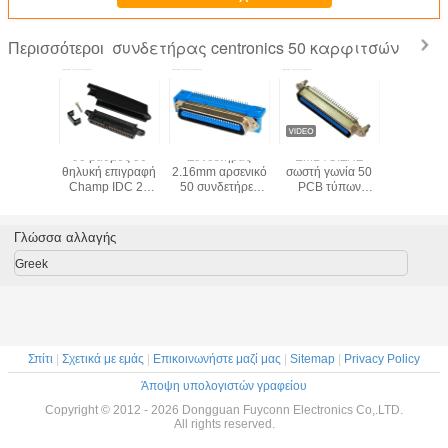
συνδετήρας centronics 50 καρφιτσών
Περισσότεροι
θμός 50
90 βαθμός 50
Συνδετήρας
ΕΜΒΥΘΙΣΗΣ
Θηλυκός
κό DDK
θηλυκή επιγραφή
2.16mm αρσενικό
σωστή γωνία 50
ύλη
nic MD
Champ IDC 25
50 συνδετήρες
PCB τύπων
συγκολλ
ουκουλών
ζευγαριού
καρφιτσών
αρσενική
συνδετ
ν μορφής
συνδετήρων
επικυρωμένο UL
συνδετήρας
Centroni
τήρων
Centronics
PCB σωστής
Centronics
καρφιτσ
Γλώσσα αλλαγής
ών ύλης
καρφιτσών
γωνίας Centronic
καρφιτσών με τις
σειρών ΣΟ
λήσεως
πισσών
κλειδαριές
έξοδο κα
Greek
τσών Τ
πινάκων
90 βα
Σπίτι
|
Σχετικά με εμάς
|
Επικοινωνήστε μαζί μας
|
Sitemap
|
Privacy Policy
Άποψη υπολογιστών γραφείου
Copyright © 2012 - 2026 Dongguan Fuyconn Electronics Co,.LTD.
All rights reserved.