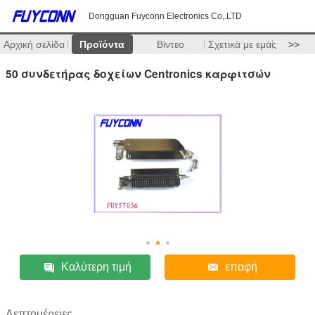
Dongguan Fuyconn Electronics Co,.LTD
Αρχική σελίδα
Προϊόντα
Βίντεο
Σχετικά με εμάς
>>
50 συνδετήρας δοχείων Centronics καρφιτσών
Καλύτερη τιμή
επαφή
Λεπτομέρειες