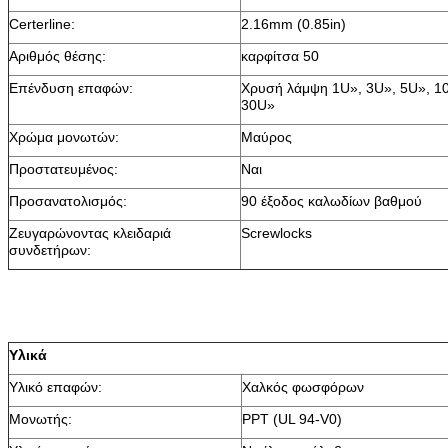
Certerline:
2.16mm (0.85in)
Αριθμός θέσης:
καρφίτσα 50
Επένδυση επαφών:
Χρυσή λάμψη 1U», 3U», 5U», 1
30U»
Χρώμα μονωτών:
Μαύρος
Προστατευμένος:
Ναι
Προσανατολισμός:
90 έξοδος καλωδίων βαθμού
Ζευγαρώνοντας κλειδαριά
Screwlocks
συνδετήρων:
Υλικά
Υλικό επαφών:
Χαλκός φωσφόρων
Μονωτής:
PPT (UL 94-V0)