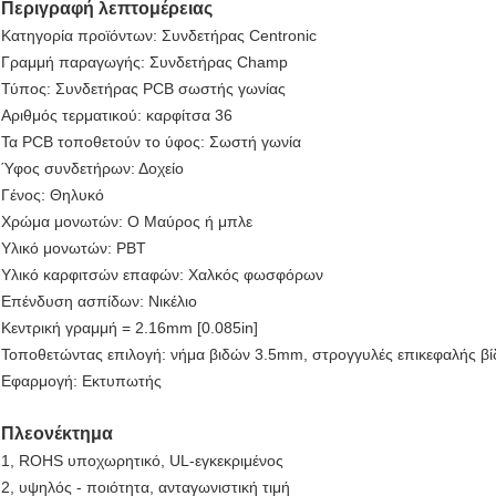
Περιγραφή λεπτομέρειας
Κατηγορία προϊόντων: Συνδετήρας Centronic
Γραμμή παραγωγής: Συνδετήρας Champ
Τύπος: Συνδετήρας PCB σωστής γωνίας
Αριθμός τερματικού: καρφίτσα 36
Τα PCB τοποθετούν το ύφος: Σωστή γωνία
Ύφος συνδετήρων: Δοχείο
Γένος: Θηλυκό
Χρώμα μονωτών: Ο Μαύρος ή μπλε
Υλικό μονωτών: PBT
Υλικό καρφιτσών επαφών: Χαλκός φωσφόρων
Επένδυση ασπίδων: Νικέλιο
Κεντρική γραμμή = 2.16mm [0.085in]
Τοποθετώντας επιλογή: νήμα βιδών 3.5mm, στρογγυλές επικεφαλής βί
Εφαρμογή: Εκτυπωτής
Πλεονέκτημα
1, ROHS υποχωρητικό, UL-εγκεκριμένος
2, υψηλός - ποιότητα, ανταγωνιστική τιμή