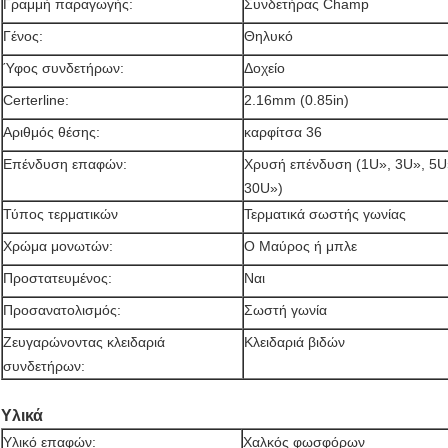
Γραμμή παραγωγής:
Συνδετήρας Champ
Γένος:
Θηλυκό
Ύφος συνδετήρων:
Δοχείο
Certerline:
2.16mm (0.85in)
Αριθμός θέσης:
καρφίτσα 36
Επένδυση επαφών:
Χρυσή επένδυση (1U», 3U», 5U
30U»)
Τύπος τερματικών
Τερματικά σωστής γωνίας
Χρώμα μονωτών:
Ο Μαύρος ή μπλε
Προστατευμένος:
Ναι
Προσανατολισμός:
Σωστή γωνία
Ζευγαρώνοντας κλειδαριά
Κλειδαριά βιδών
συνδετήρων:
Υλικά
Υλικό επαφών:
Χαλκός φωσφόρων