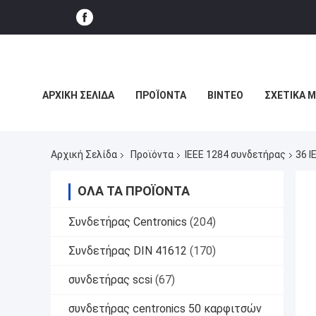
ΑΡΧΙΚΉ ΣΕΛΊΔΑ
ΠΡΟΪΌΝΤΑ
ΒΊΝΤΕΟ
ΣΧΕΤΙΚΆ 
ΕΜΦΆΝΙΣΗ VR
Αρχική Σελίδα
Προϊόντα
IEEE 1284 συνδετήρας
36 
ΌΛΑ ΤΑ ΠΡΟΪΌΝΤΑ
Συνδετήρας Centronics
(204)
Συνδετήρας DIN 41612
(170)
συνδετήρας scsi
(67)
συνδετήρας centronics 50 καρφιτσών