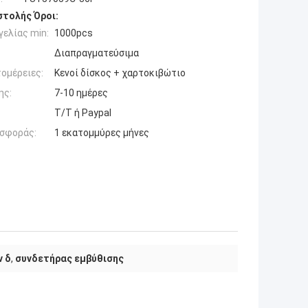
τολής Όροι:
ελίας min:
1000pcs
Διαπραγματεύσιμα
ομέρειες:
Κενοί δίσκος + χαρτοκιβώτιο
ης:
7-10 ημέρες
T/T ή Paypal
σφοράς:
1 εκατομμύρες μήνες
 δ
,
συνδετήρας εμβύθισης