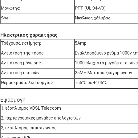
Μονωτής:
PPT (UL 94-V0)
Shell
Νικέλινος χάλυβας
Ηλεκτρικός χαρακτήρας
Τρέχουσα εκτίμηση:
5Amp
Αντίσταση της τάσης:
Εναλλασσόμενο ρεύμα 1000v r.m
Αντίσταση μόνωσης:
1000 ελάχιστο μεγαόμ στο συν
Αντίσταση επαφών:
25M∩ Max που ζευγαρώνουν
Θερμοκρασία λειτουργίας:
-55°C σε +105°C
Εφαρμογή
1, εξοπλισμός VDSL Teleccom
2, περιφερειακές μονάδες υπολογιστών
3, εξοπλισμός επικοινωνίας
4, πίνακας PCB