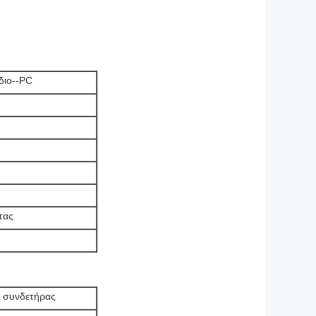
διο--PC
τας
s συνδετήρας