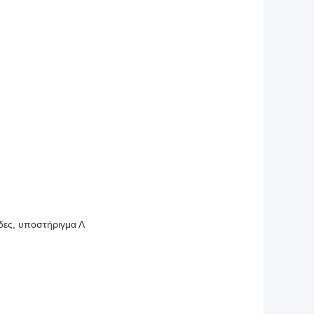
δες, υποστήριγμα Λ