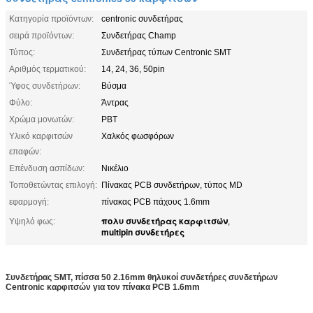
Κατηγορία προϊόντων:
centronic συνδετήρας
σειρά προϊόντων:
Συνδετήρας Champ
Τύπος:
Συνδετήρας τύπων Centronic SMT
Αριθμός τερματικού:
14, 24, 36, 50pin
Ύφος συνδετήρων:
Βύσμα
Φύλο:
Άντρας
Χρώμα μονωτών:
PBT
Υλικό καρφιτσών
Χαλκός φωσφόρων
επαφών:
Επένδυση ασπίδων:
Νικέλιο
Τοποθετώντας επιλογή:
Πίνακας PCB συνδετήρων, τύπος MD
εφαρμογή:
πίνακας PCB πάχους 1.6mm
πολυ συνδετήρας καρφιτσών
Υψηλό φως:
,
multipin συνδετήρες
Συνδετήρας SMT, πίσσα 50 2.16mm θηλυκοί συνδετήρες συνδετήρων
Centronic καρφιτσών για τον πίνακα PCB 1.6mm