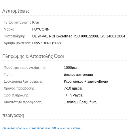
Λεπτομέρειες
Τόπος καταγωγής:
Κίνα
Μάρκα:
FUYCONN
Πιστοποίηση:
UL 94-V0, ROHS-certified, ISO 9001:2008, ISO 14001:2004
Αριθμό μοντέλου:
Fuy57103-2 (50P)
Πληρωμής & Αποστολής Όροι
Ποσότητα παραγγελίας min:
1000pcs
Τιμή:
Διαπραγματεύσιμα
Συσκευασία λεπτομέρειες:
Κενοί δίσκος + χαρτοκιβώτιο
Χρόνος παράδοσης:
7-10 ημέρες
Όροι πληρωμής:
T/T ή Paypal
Δυνατότητα προσφοράς:
1 εκατομμύρες μήνες
περιγραφή
συνδετήρας centronics 50 καρφιτσών