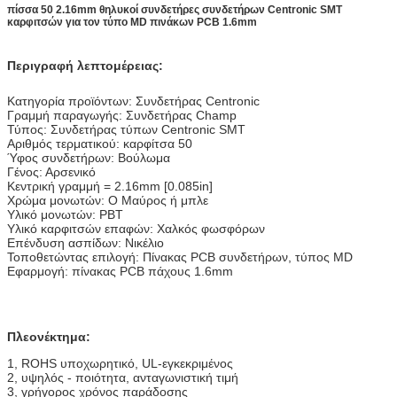
πίσσα 50 2.16mm θηλυκοί συνδετήρες συνδετήρων Centronic SMT
καρφιτσών για τον τύπο MD πινάκων PCB 1.6mm
Περιγραφή λεπτομέρειας:
Κατηγορία προϊόντων: Συνδετήρας Centronic
Γραμμή παραγωγής: Συνδετήρας Champ
Τύπος: Συνδετήρας τύπων Centronic SMT
Αριθμός τερματικού: καρφίτσα 50
Ύφος συνδετήρων: Βούλωμα
Γένος: Αρσενικό
Κεντρική γραμμή = 2.16mm [0.085in]
Χρώμα μονωτών: Ο Μαύρος ή μπλε
Υλικό μονωτών: PBT
Υλικό καρφιτσών επαφών: Χαλκός φωσφόρων
Επένδυση ασπίδων: Νικέλιο
Τοποθετώντας επιλογή: Πίνακας PCB συνδετήρων, τύπος MD
Εφαρμογή: πίνακας PCB πάχους 1.6mm
Πλεονέκτημα:
1, ROHS υποχωρητικό, UL-εγκεκριμένος
2, υψηλός - ποιότητα, ανταγωνιστική τιμή
3, γρήγορος χρόνος παράδοσης