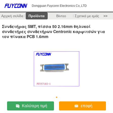
Dongguan Fuyconn Electronics Co,.LTD
Αρχική σελίδα
Προϊόντα
Βίντεο
Σχετικά με εμάς
>>
Συνδετήρας SMT, πίσσα 50 2.16mm θηλυκοί
συνδετήρες συνδετήρων Centronic καρφιτσών για
τον πίνακα PCB 1.6mm
Καλύτερη τιμή
επαφή