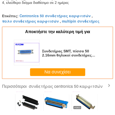
4, ελεύθερο δείγμα διαθέσιμο σε 2 ημέρες
Centronics 50 συνδετήρας καρφιτσών
Ετικέττες:
,
πολυ συνδετήρας καρφιτσών
multipin συνδετήρες
,
Αποκτήστε την καλύτερη τιμή για
Συνδετήρας SMT, πίσσα 50
2.16mm θηλυκοί συνδετήρες
συνδετήρων Centronic
καρφιτσών για τον πίνακα PCB
1.6mm
Να συνεχίσει
συνδετήρας centronics 50 καρφιτσών
Περισσότεροι
θμός 50
90 βαθμός 50
Συνδετήρας
ΕΜΒΥΘΙΣΗΣ
Θηλυκός