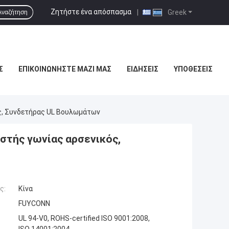
Ζητήστε ένα απόσπασμα
|
Greek
Αναζήτηση
Σ
ΕΠΙΚΟΙΝΩΝΉΣΤΕ ΜΑΖΊ ΜΑΣ
ΕΙΔΉΣΕΙΣ
ΥΠΟΘΈΣΕΙΣ
ς, Συνδετήρας UL Βουλωμάτων
στής γωνίας αρσενικός,
ς:
Κίνα
FUYCONN
UL 94-V0, ROHS-certified ISO 9001:2008,