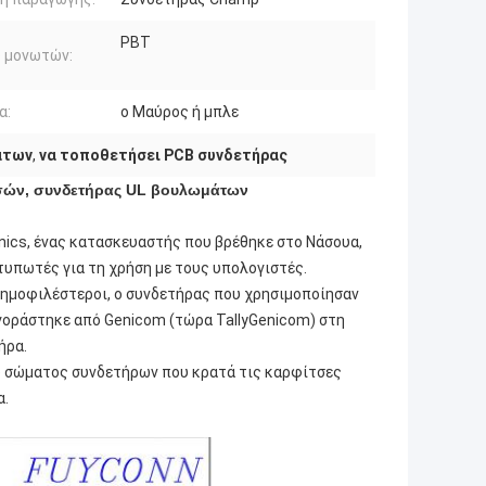
PBT
ό μονωτών:
α:
ο Μαύρος ή μπλε
άτων
,
να τοποθετήσει PCB συνδετήρας
τσών, συνδετήρας UL βουλωμάτων
nics, ένας κατασκευαστής που βρέθηκε στο Νάσουα,
κτυπωτές για τη χρήση με τους υπολογιστές.
 δημοφιλέστεροι, ο συνδετήρας που χρησιμοποίησαν
 αγοράστηκε από Genicom (τώρα TallyGenicom) στη
ήρα.
ου σώματος συνδετήρων που κρατά τις καρφίτσες
α.