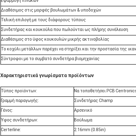
Εφαρμογή πινάκων
Διαθέσιμος στις μορφές βουλωμάτων & υποδοχών
Τελική επιλογή με τους διάφορους τύπους
Συνδετήρας και κουκούλα που πωλούνται ως πλήρης συνέλευση
Διαθέσιμος στο ύφος κουκουλών μικρής ακτινοβολίας
Το κοχύλι μετάλλων παρέχει να στηρίξει και την προστασία της ικ
Σύντροφοι με το συμβατό συνδετήρα βιομηχανίας
Χαρακτηριστικά γνωρίσματα προϊόντων
Τύπος προϊόντων:
Να τοποθετήσει PCB Centronic
Γραμμή παραγωγής:
Συνδετήρας Champ
Γένος:
Αρσενικό
Ύφος συνδετήρων:
Βούλωμα
Certerline:
2.16mm (0.85in)