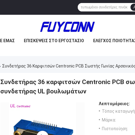
ΜΕ ΕΜΆΣ
ΕΠΙΣΚΈΨΕΙΣ ΣΤΟ ΕΡΓΟΣΤΆΣΙΟ
ΈΛΕΓΧΟΣ ΠΟΙΌΤΗΤΑ
Συνδετήρας 36 Καρφιτσών Centronic PCB Σωστής Γωνίας Αρσενικό
Συνδετήρας 36 καρφιτσών Centronic PCB σω
συνδετήρας UL βουλωμάτων
Λεπτομέρειες:
Τόπος καταγωγή
Μάρκα:
Πιστοποίηση: