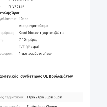
ISO 14001:2004
:
FUY57142
τολής Όροι:
ελίας min:
10pcs
Διαπραγματεύσιμα
ομέρειες:
Κενοί δίσκος + χαρτοκιβώτιο
ης:
7-10 ημέρες
T/T ή Paypal
σφοράς:
1 εκατομμύρες μήνες
 αρσενικός, συνδετήρας UL βουλωμάτων
ός τερματικού:
14pin 24pin 36pin 50pin
ή παραγωγής:
Συνδετήρας Champ