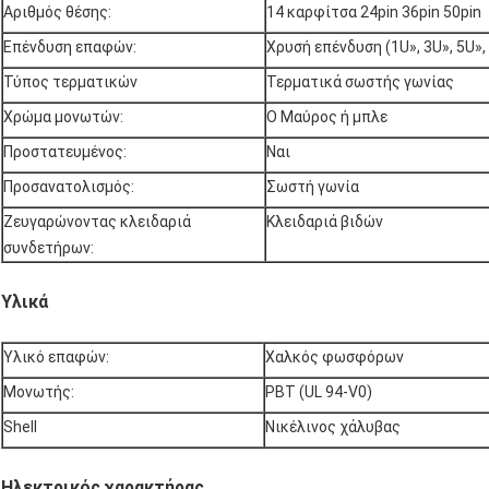
Αριθμός θέσης:
14 καρφίτσα 24pin 36pin 50pin
Επένδυση επαφών:
Χρυσή επένδυση (1U», 3U», 5U»,
Τύπος τερματικών
Τερματικά σωστής γωνίας
Χρώμα μονωτών:
Ο Μαύρος ή μπλε
Προστατευμένος:
Ναι
Προσανατολισμός:
Σωστή γωνία
Ζευγαρώνοντας κλειδαριά
Κλειδαριά βιδών
συνδετήρων:
Υλικά
Υλικό επαφών:
Χαλκός φωσφόρων
Μονωτής:
PBT (UL 94-V0)
Shell
Νικέλινος χάλυβας
Ηλεκτρικός χαρακτήρας