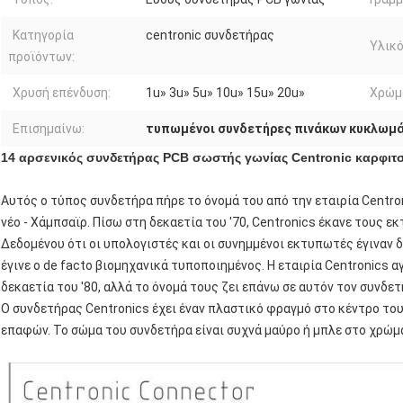
Κατηγορία
centronic συνδετήρας
Υλικ
προϊόντων:
Χρυσή επένδυση:
1u» 3u» 5u» 10u» 15u» 20u»
Χρώμ
Επισημαίνω:
τυπωμένοι συνδετήρες πινάκων κυκλωμ
14 αρσενικός συνδετήρας PCB σωστής γωνίας Centronic καρφι
Αυτός ο τύπος συνδετήρα πήρε το όνομά του από την εταιρία Centro
νέο - Χάμπσαϊρ. Πίσω στη δεκαετία του '70, Centronics έκανε τους ε
Δεδομένου ότι οι υπολογιστές και οι συνημμένοι εκτυπωτές έγιναν
έγινε ο de facto βιομηχανικά τυποποιημένος. Η εταιρία Centronics
δεκαετία του '80, αλλά το όνομά τους ζει επάνω σε αυτόν τον συνδετ
Ο συνδετήρας Centronics έχει έναν πλαστικό φραγμό στο κέντρο τ
επαφών. Το σώμα του συνδετήρα είναι συχνά μαύρο ή μπλε στο χρώμ