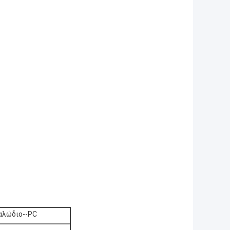
καλώδιο--PC