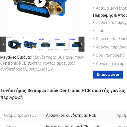
Αριθμό μοντέλου
Πληρωμής & Αποσ
Ποσότητα παραγγ
Τιμή:
Συσκευασία λεπτ
Χρόνος παράδοσ
Όροι πληρωμής:
Μεγάλες Εικόνας :
Συνδετήρας 36 καρφιτσών
Centronic PCB σωστής γωνίας αρσενικός,
Δυνατότητα προ
συνδετήρας UL βουλωμάτων
Επικοινωνία
Συνδετήρας 36 καρφιτσών Centronic PCB σωστής γωνίας
περιγραφή
Όνομα προϊόντων:
Αρσενικός συνδετήρας PCB
Αριθμ
Τύπος:
Ευθύς συνδετήρας PCB γωνίας
Γραμμ