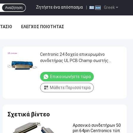
Ζητήστε ένα απόσπασμα
|
Greek
Αναζήτηση
ΣΤΆΣΙΟ
ΈΛΕΓΧΟΣ ΠΟΙΌΤΗΤΑΣ
Centronic 24 δοχείο επικυρωμένο
συνδετήρας UL PCB Champ σωστής
γωνίας καρφιτσών
Επικοινωνήστε τώρα
Μάθετε Περισσότερα
Σχετικά βίντεο
Αρσενικό συνδετήρων 50
pin 64pin Centronics τύπ