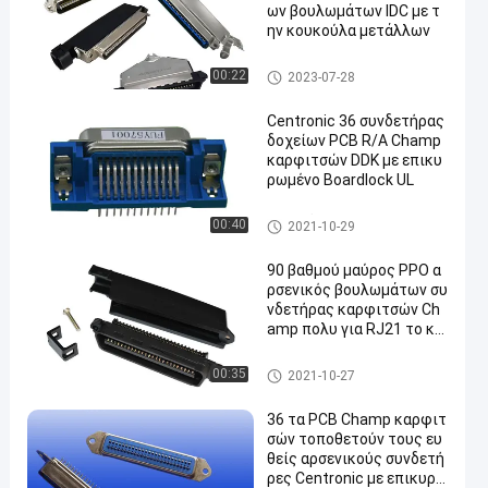
ων βουλωμάτων IDC με τ
ην κουκούλα μετάλλων
Συνδετήρας Centronics
00:22
2023-07-28
Centronic 36 συνδετήρας
δοχείων PCB R/A Champ
καρφιτσών DDK με επικυ
ρωμένο Boardlock UL
Θηλυκός συνδετήρας PCB
00:40
2021-10-29
90 βαθμού μαύρος PPO α
ρσενικός βουλωμάτων συ
νδετήρας καρφιτσών Ch
amp πολυ για RJ21 το κα
λώδιο
συνδετήρας centronics 50 κα
00:35
2021-10-27
ρφιτσών
36 τα PCB Champ καρφιτ
σών τοποθετούν τους ευ
θείς αρσενικούς συνδετή
ρες Centronic με επικυρω